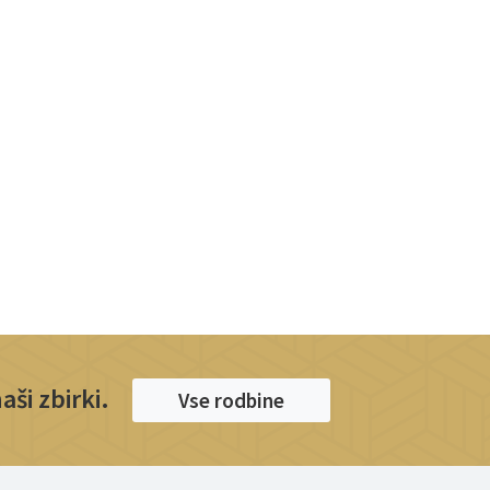
ši zbirki.
Vse rodbine