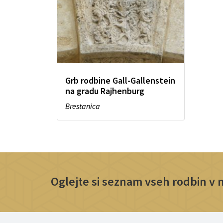
Grb rodbine Gall-Gallenstein
na gradu Rajhenburg
Brestanica
Oglejte si seznam vseh rodbin v na