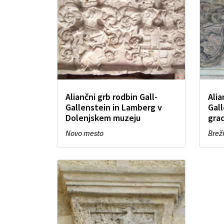
Aliančni grb rodbin Gall-
Alia
Gallenstein in Lamberg v
Gall
Dolenjskem muzeju
gra
Novo mesto
Brež