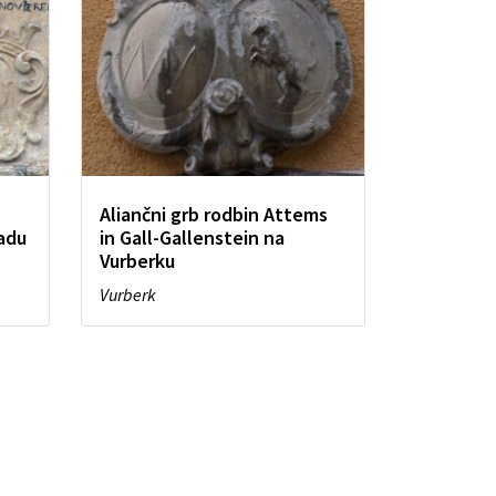
Aliančni grb rodbin Attems
radu
in Gall-Gallenstein na
Vurberku
Vurberk