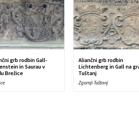
nčni grb rodbin Gall-
Aliančni grb rodbin
enstein in Saurau v
Lichtenberg in Gall na g
du Brežice
Tuštanj
ice
Zgornji Tuštanj