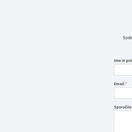
Sode
Ime in pr
Email
*
Sporočil