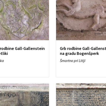
rodbine Gall-Gallenstein
Grb rodbine Gall-Gallens
tliki
na gradu Bogenšperk
ika
Šmartno pri Litiji