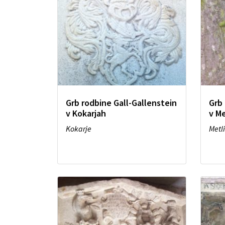
Grb rodbine Gall-Gallenstein
Grb 
v Kokarjah
v Me
Kokarje
Metl