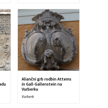
Aliančni grb rodbin Attems
radu
in Gall-Gallenstein na
Vurberku
Vurberk