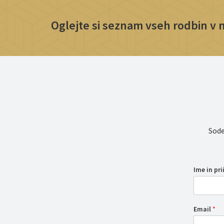
Oglejte si seznam vseh rodbin v na
Sode
Ime in pr
Email
*