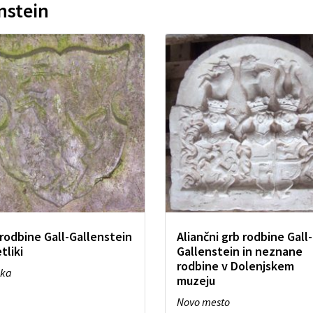
nstein
rodbine Gall-Gallenstein
Aliančni grb rodbine Gall-
tliki
Gallenstein in neznane
rodbine v Dolenjskem
ika
muzeju
Novo mesto