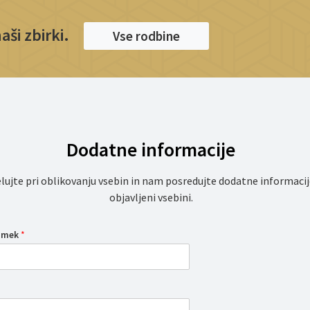
ši zbirki.
Vse rodbine
Dodatne informacije
lujte pri oblikovanju vsebin in nam posredujte dodatne informacij
objavljeni vsebini.
iimek
*