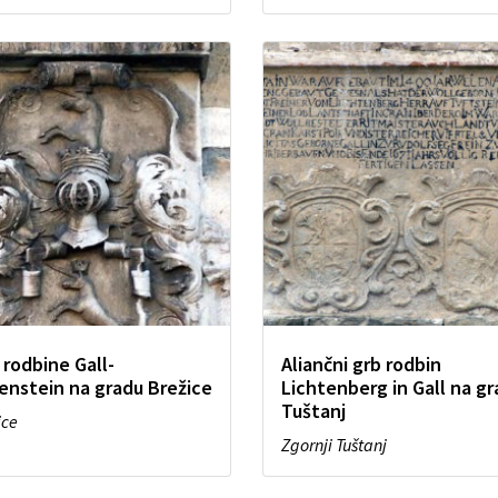
 rodbine Gall-
Aliančni grb rodbin
enstein na gradu Brežice
Lichtenberg in Gall na g
Tuštanj
ice
Zgornji Tuštanj