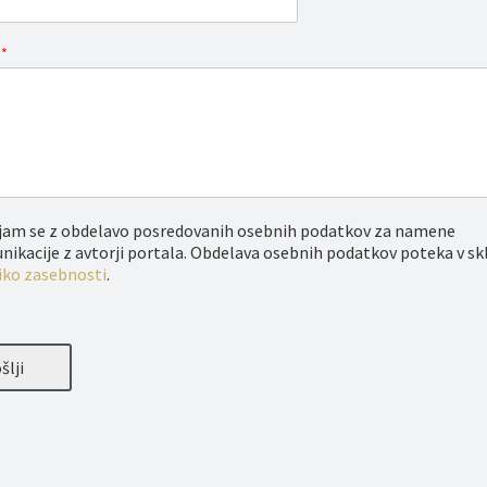
o
*
njam se z obdelavo posredovanih osebnih podatkov za namene
ikacije z avtorji portala. Obdelava osebnih podatkov poteka v sk
iko zasebnosti
.
šlji