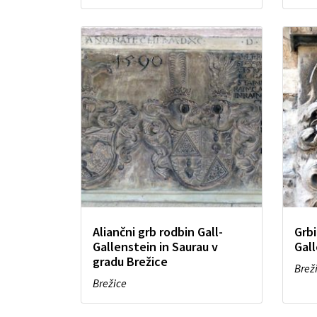
Aliančni grb rodbin Gall-
Grbi
Gallenstein in Saurau v
Gall
gradu Brežice
Brež
Brežice