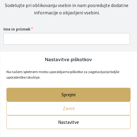
Sodelujte pri oblikovanju vsebin in nam posredujte dodatne
informacije o objavljeni vsebini.
Ime in priimek
*
Email
*
Nastavitve piškotkov
Na našem spletnem mestu uporabljamo piškotke za zagotavljanje boljše
Sporočilo
*
uporabniške izkušnje.
Sprejmi
Zavrni
Nastavitve
O
Strinjam se z obdelavo posredovanih osebnih podatkov
b
za namene komunikacije z avtorji portala. Obdelava