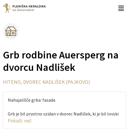
Grb rodbine Auersperg na
dvorcu Nadlišek
HITENO, DVOREC NADLIŠEK (PAJKOVO)
Nahajališče grba: fasada
Grb je bil prvotno vzidan v dvorec Nadlišek, ki je bil lovski
dvorec grofov Auersperg s Turjaka in so ga med drugo
svetovno vojno požgali Italijani. Danes je grb vzidan na