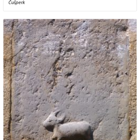
Čušperk