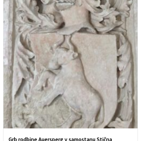
Grb rodbine Auersperg v samostanu Stična