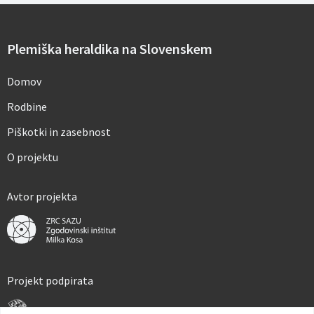
p
o
d
a
Plemiška heraldika na Slovenskem
t
k
o
Domov
v
*
Rodbine
Piškotki in zasebnost
O projektu
Avtor projekta
Projekt podpirata