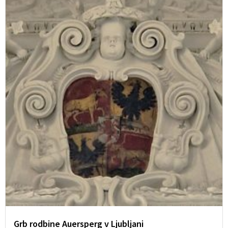
Grb rodbine Auersperg v Ljubljani