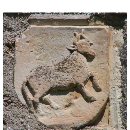
hiši nekdanje grajske upravnice.