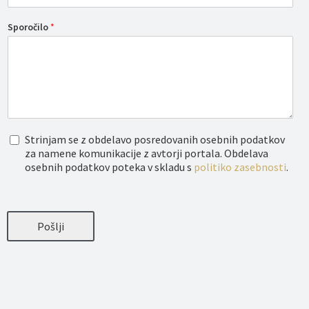
Sporočilo
*
O
Strinjam se z obdelavo posredovanih osebnih podatkov
b
za namene komunikacije z avtorji portala. Obdelava
d
osebnih podatkov poteka v skladu s
politiko zasebnosti
.
e
l
a
v
a
Pošlji
o
s
e
b
n
i
h