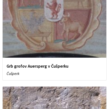
Grb grofov Auersperg v Čušperku
Čušperk