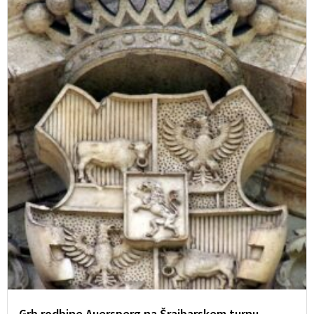
Grb rodbine Auersperg na Šrajbarskem turnu