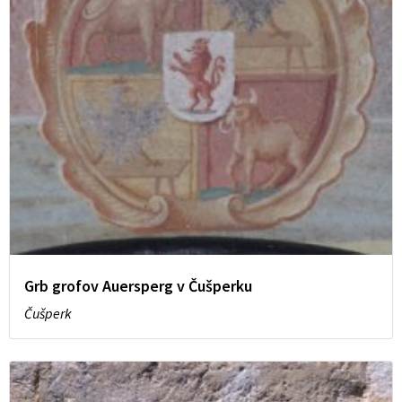
Grb grofov Auersperg v Čušperku
Čušperk