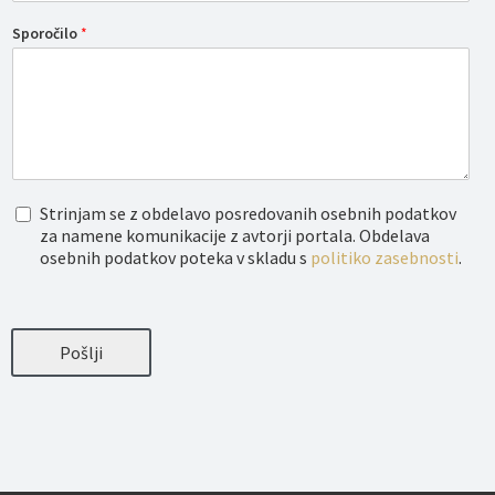
Sporočilo
*
O
Strinjam se z obdelavo posredovanih osebnih podatkov
b
za namene komunikacije z avtorji portala. Obdelava
d
osebnih podatkov poteka v skladu s
politiko zasebnosti
.
e
l
a
v
a
Pošlji
o
s
e
b
n
i
h
p