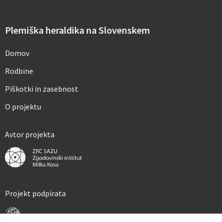
o
d
a
Plemiška heraldika na Slovenskem
t
k
o
Domov
v
*
Rodbine
Piškotki in zasebnost
O projektu
Avtor projekta
Projekt podpirata