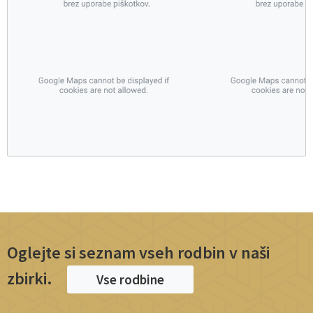
Oglejte si seznam vseh rodbin v naši
zbirki.
Vse rodbine