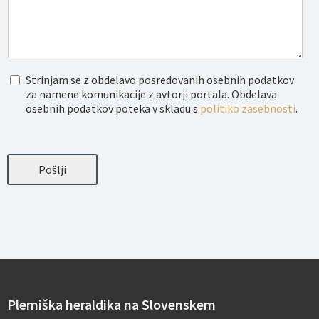
O
Strinjam se z obdelavo posredovanih osebnih podatkov
b
za namene komunikacije z avtorji portala. Obdelava
d
osebnih podatkov poteka v skladu s
politiko zasebnosti
.
e
l
a
v
a
Pošlji
o
s
e
b
n
i
h
p
o
d
a
Plemiška heraldika na Slovenskem
t