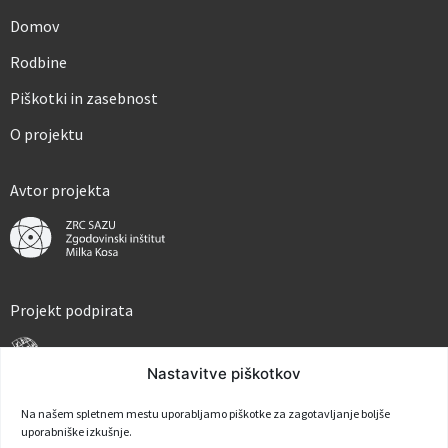
k
o
Domov
v
*
Rodbine
Piškotki in zasebnost
O projektu
Avtor projekta
Projekt podpirata
Nastavitve piškotkov
Na našem spletnem mestu uporabljamo piškotke za zagotavljanje boljše
uporabniške izkušnje.