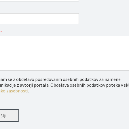
o
*
njam se z obdelavo posredovanih osebnih podatkov za namene
ikacije z avtorji portala. Obdelava osebnih podatkov poteka v sk
iko zasebnosti
.
šlji