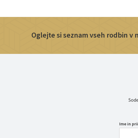
Oglejte si seznam vseh rodbin v na
Sode
Ime in pr