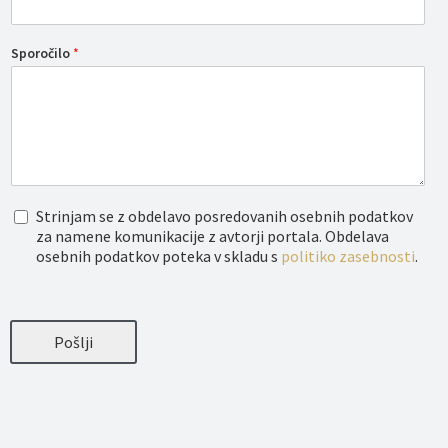
Sporočilo
*
O
Strinjam se z obdelavo posredovanih osebnih podatkov
b
za namene komunikacije z avtorji portala. Obdelava
d
osebnih podatkov poteka v skladu s
politiko zasebnosti
.
e
l
a
v
a
Pošlji
o
s
e
b
n
i