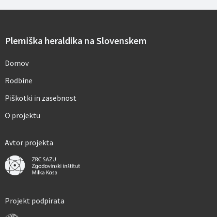
h
p
o
d
a
Plemiška heraldika na Slovenskem
t
k
o
Domov
v
*
Rodbine
Piškotki in zasebnost
O projektu
Avtor projekta
Projekt podpirata