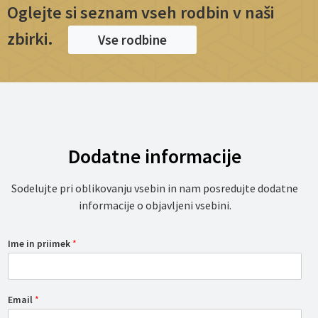
Oglejte si seznam vseh rodbin v naši
zbirki.
Vse rodbine
Dodatne informacije
Sodelujte pri oblikovanju vsebin in nam posredujte dodatne
informacije o objavljeni vsebini.
Ime in priimek
*
Email
*