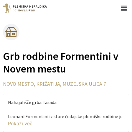
Grb rodbine Formentini v
Novem mestu
NOVO MESTO, KRIŽATIJA, MUZEJSKA ULICA 7
Nahajališče grba: fasada
Leonard Formentini iz stare čedajske plemiške rodbine je
bil vitez nemškega viteškega reda. Kot komtur
ljubljanske komende je leta 1564 za potrebe reda kupil