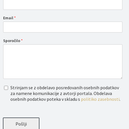
Email
*
Sporočilo
*
O
Strinjam se z obdelavo posredovanih osebnih podatkov
b
za namene komunikacije z avtorji portala. Obdelava
d
osebnih podatkov poteka v skladu s
politiko zasebnosti
.
e
l
a
v
a
Pošlji
o