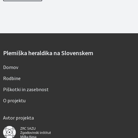
s
e
b
n
i
h
p
o
d
a
Plemiška heraldika na Slovenskem
t
k
o
Domov
v
*
Rodbine
Piškotki in zasebnost
O projektu
Avtor projekta