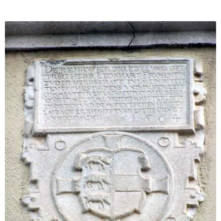
hišo v Novem mestu, o čemer priča njegova grbovna
plošča, danes vzidana v severno pročelje Križatije oz.
stavbe Dolenjskega muzeja. Na tej plošči je upodobljen
osnovni grb Formentinijev – zgolj s tremi prašiči in
brunom ter brez komturskih dodatkov. Na njem je napis:
DER EHRWIERDIG EDEL VND GES- / TRE[N]G HERR
LEONHART FRVMENTIN / ZV DER HERRSCHAFT TVLMEIN
RITTER / TEVTSCHES ORDENS VND DIESER ZEIT /
COMMENTEVR ZV LAIBACH HAT DISE BEHA- / VSV[N]G
ERMELTEM LOBLICHEM RITTERLICH- / EN ORDEN VND
DEM TEVTSCHEN HAVS ZV LAIBACH ERKHAVFFT VND
ZVEGEAIGNET / ANNO DOMINI 1564.
Današnja Križatija sicer ni stavba, ki jo je leta 1564 kupil
Formentini. Prvotna hiša nemškega viteškega reda, na
kateri je bila verjetno prvotno tudi grbovna plošča, je
kasneje propadla, ploščo pa so prenesli na današnjo
Križatijo.
Literatura: