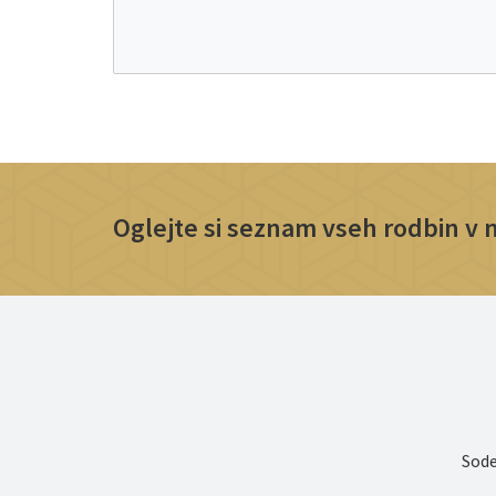
Oglejte si seznam vseh rodbin v na
Sode