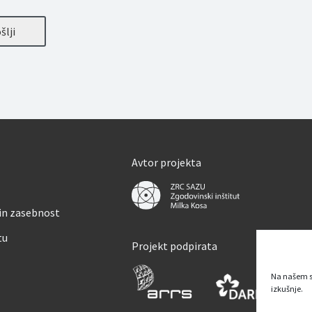
šlji
Avtor projekta
 in zasebnost
tu
Projekt podpirata
Na našem s
izkušnje.