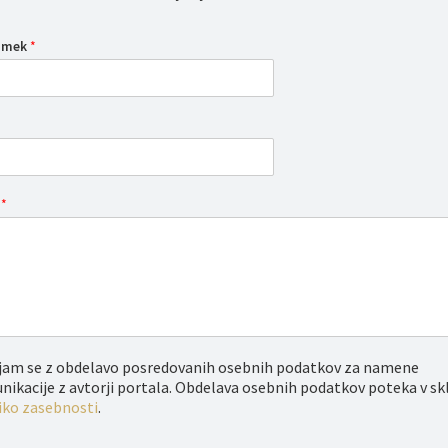
iimek
*
o
*
njam se z obdelavo posredovanih osebnih podatkov za namene
ikacije z avtorji portala. Obdelava osebnih podatkov poteka v sk
iko zasebnosti
.