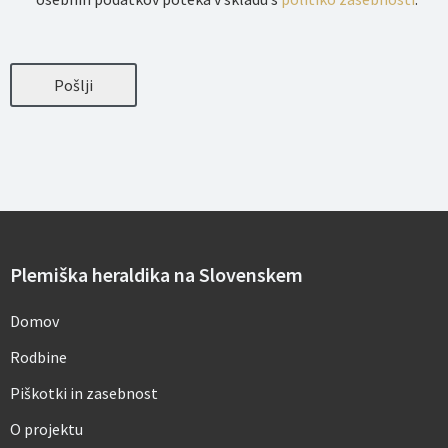
e
l
a
v
a
Pošlji
o
s
e
b
n
i
h
p
o
d
a
Plemiška heraldika na Slovenskem
t
k
o
Domov
v
*
Rodbine
Piškotki in zasebnost
O projektu