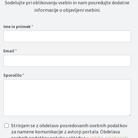
Sodelujte pri oblikovanju vsebin in nam posredujte dodatne
informacije o objavljeni vsebini.
Ime in priimek
*
Email
*
Sporočilo
*
O
Strinjam se z obdelavo posredovanih osebnih podatkov
b
za namene komunikacije z avtorji portala. Obdelava
d
osebnih podatkov poteka v skladu s
politiko zasebnosti
.