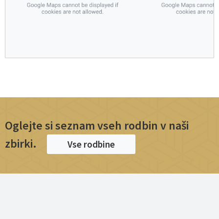
za umetnostno zgodovino 10, 1930, str. 43–210.
Preinfalk, Miha: Plemiške rodbine na Slovenskem, 18.
stoletje; 1. del: Od Andriolija do Zorna. Ljubljana: Viharnik,
2013, str. 83-90.
Rugále, Mariano in Preinfalk, Miha: Blagoslovljeni in
prekleti. 1. del: Plemiške rodbine 19. in 20. stoletja na
Slovenskem. Ljubljana: Viharnik, 2013, str. 174–178.
Oglejte si seznam vseh rodbin v naši
zbirki.
Vse rodbine