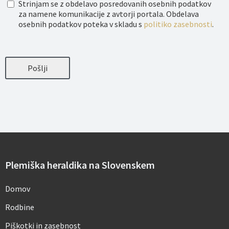
O
Strinjam se z obdelavo posredovanih osebnih podatkov
b
za namene komunikacije z avtorji portala. Obdelava
d
osebnih podatkov poteka v skladu s
politiko zasebnosti
.
e
l
a
v
a
Pošlji
o
s
e
b
n
i
h
p
o
d
a
Plemiška heraldika na Slovenskem
t
k
o
Domov
v
*
Rodbine
Piškotki in zasebnost