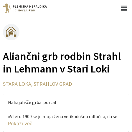
Aliančni grb rodbin Strahl
in Lehmann v Stari Loki
STARA LOKA, STRAHLOV GRAD
Nahajališče grba: portal
»V letu 1909 se je moja žena velikodušno odločila, da se
vrne k meni in z dejavno roko prevzame vodenje mojega
doma.« Tako je v svojih spominih leta 1922 zapisal Karel