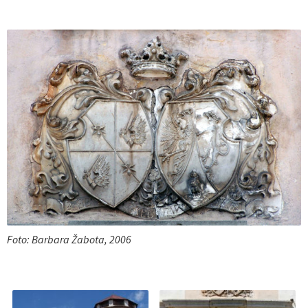
vitez Strahl (1850–1929), takratni lastnik dvorca Stara
Loka. Njegova žena Mimi (Marija Alojzija) pl. Lehmann
(1854–1929) je bila svojega moža namreč kmalu po njuni
poroki januarja 1886 zapustila in 23 let živela ločena od
njegove mize in postelje. Kot nadaljuje Strahl v svojih
spominih, je Mimi večino teh 23 let preživela v samostanu
Brezmadežnega spočetja v Jarosławu na današnjem
južnem Poljskem, kjer je poučevala glasbo in nemško
literaturo. Vzroki za njen umik pred možem pa tudi za
njeno vrnitev po skoraj dveh desetletjih in pol niso znani.
Drži pa dejstvo, da je takoj po vrnitvi nastopila kot prava
gospodarica in se je temeljito lotila notranje in zunanje
prenove dvorca. V sobah v drugem nadstropju so položili
parket, postavili so nove peči in kamin, na novo so
Foto: Barbara Žabota, 2006
prebelili vse hodnike in sobe, hkrati pa obnovili zunanjo
fasado ter prebarvali vsa okna in vrata. Skoraj gotovo je
bila ob isti priložnosti nad baročnim portalom
vzhodnega pročelja dvorca vzidana tudi heraldična plošča