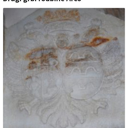
grofov Sermage (z jelenom na paši, ki je v literaturi
napačno pripisan Pilpachu), in desno (oz. heraldično levo)
grb grofov Arco s tremi loki (it. arco = lok).
Leonija Sermage je dvorec prodala v začetku 20. stoletja,
verjetno potem ko je leta 1902 v Firencah umrl njen mož.
Ona sama je umrla leta 1920 v Gradcu.
Literatura:
Curk, Jože: Gradovi in graščine v Spodnji Savinjski dolini.
Savinjski zbornik, 1959, str. 156.
Stopar, Ivan: Grajske stavbe v vzhodni Sloveniji. Knj. 3,
Spodnja Savinjska dolina. Ljubljana: Park, 1992.
Povezave:
http://www.galicija.si/index.php?stran=zgodovina