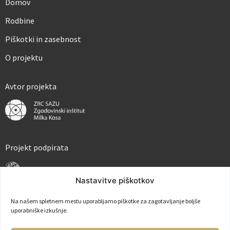
Domov
v
*
Rodbine
Piškotki in zasebnost
O projektu
Avtor projekta
Projekt podpirata
Nastavitve piškotkov
Na našem spletnem mestu uporabljamo piškotke za zagotavljanje boljše
uporabniške izkušnje.
Partner