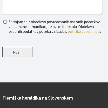
O
Strinjam se z obdelavo posredovanih osebnih podatkov
b
za namene komunikacije z avtorji portala. Obdelava
d
osebnih podatkov poteka v skladu s
politiko zasebnosti
.
e
l
a
v
a
Pošlji
o
s
e
b
n
i
h
p
o
d
a
Plemiška heraldika na Slovenskem
t
k
o