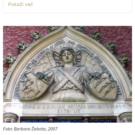
zgrajen v 16. stoletju in sredi 19. stoletja popolnoma
prezidan. Danes je v njem poseben socialnovarstveni
zavod Dom Nine Pokorn. A ne le grajska stavba, oko
pritegne tudi neogotska kapela ob dvorcu z bogatim in
zanimivim heraldičnim okrasjem. Kapelo je leta 1742
zgradil takratni graščak Janez Bernard Pilpach. Sredi 19.
stoletja jo je menda hotel takratni lastnik Jurij pl. Halm
kot protestant podreti, a mu oblasti tega niso dovolile.
Za njim je leta 1868 Grmovje kupil Henrik grof Arco iz zelo
razvejene plemiške rodbine po izvoru iz Tridenta. Arco je
imel sicer posest v avstrijski Šleziji (Gotschdorf, danes
Hošťálkovy) in pruski Šleziji (Kopciowice). Zakaj je ob
vsem tem kupil še Grmovje na Spodnjem Štajerskem, ni
znano. Vsekakor pa je dejstvo, da je bil grmovški graščak
le dobra tri leta, saj je že maja 1871 umrl. Grmovje je
podedovala njegova najmlajša hči Leonija (1845–1920), ki
se je tri mesece po očetovi smrti na Dunaju poročila z
ladijskim poročnikom Arturjem grofom Sermage-jem
Foto: Barbara Žabota, 2007
(1839–1902). Rodbina njenega izbranca je izvirala iz