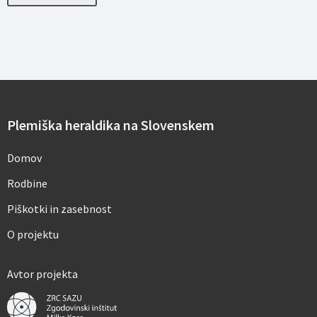
s
e
b
n
i
h
p
o
d
a
Plemiška heraldika na Slovenskem
t
k
o
Domov
v
*
Rodbine
Piškotki in zasebnost
O projektu
Avtor projekta