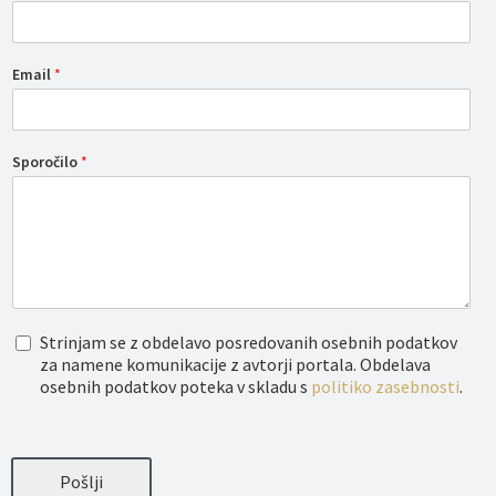
Email
*
Sporočilo
*
O
Strinjam se z obdelavo posredovanih osebnih podatkov
b
za namene komunikacije z avtorji portala. Obdelava
d
osebnih podatkov poteka v skladu s
politiko zasebnosti
.
e
l
a
v
a
Pošlji
o