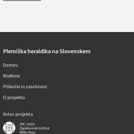
s
e
b
n
i
h
p
o
d
a
Plemiška heraldika na Slovenskem
t
k
o
Domov
v
*
Rodbine
Piškotki in zasebnost
O projektu
Avtor projekta