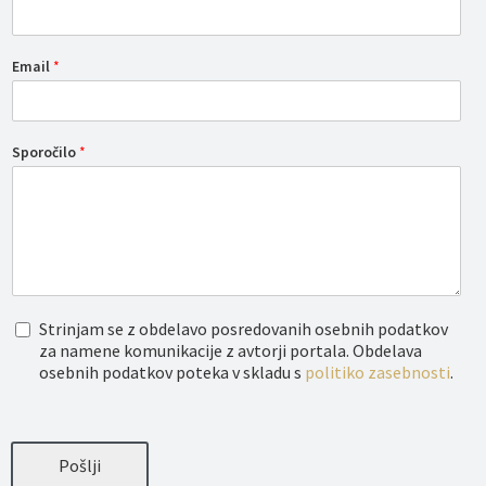
Email
*
Sporočilo
*
O
Strinjam se z obdelavo posredovanih osebnih podatkov
b
za namene komunikacije z avtorji portala. Obdelava
d
osebnih podatkov poteka v skladu s
politiko zasebnosti
.
e
l
a
v
a
Pošlji
o