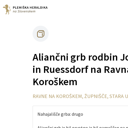
Aliančni grb rodbin 
in Ruessdorf na Ravn
Koroškem
RAVNE NA KOROŠKEM, ŽUPNIŠČE, STARA U
Nahajališče grba: drugo
Aliančni grb je bil prvotno je bil nameščen na pri