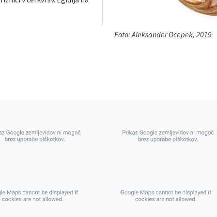
grb ohranili in ga
arno.
gnjena
v baronski stan
.
Foto: Aleksander Ocepek, 2019