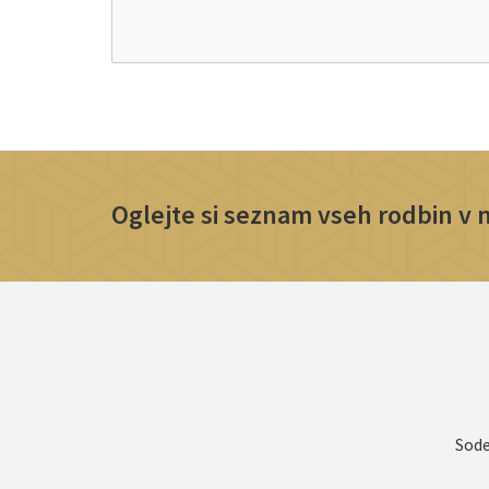
Oglejte si seznam vseh rodbin v na
Sode