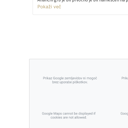
Ravnah. Ko so prižnico leta 1965 odstranili, so 
restavrirali. Sedaj krasi ravensko župnijsko pis
Družina Jormansdorf je bila leta 1671 povzdi