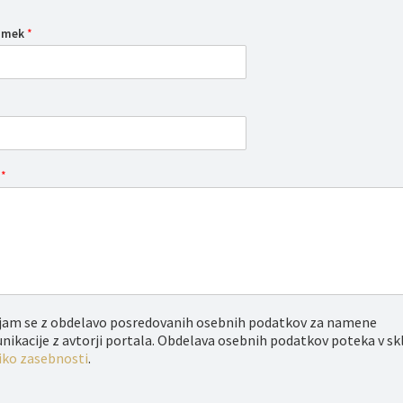
iimek
*
o
*
njam se z obdelavo posredovanih osebnih podatkov za namene
ikacije z avtorji portala. Obdelava osebnih podatkov poteka v sk
iko zasebnosti
.