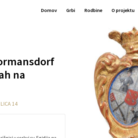
Domov
Grbi
Rodbine
O projektu
Jormansdorf
ah na
LICA 14
žnici v cerkvi sv. Egidija na