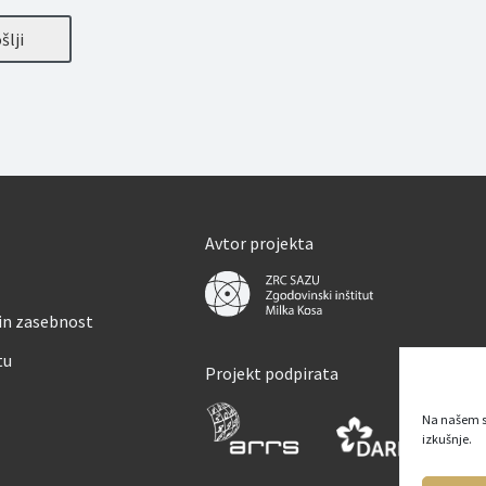
šlji
Avtor projekta
 in zasebnost
tu
Projekt podpirata
Na našem s
izkušnje.