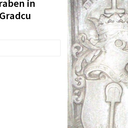
raben in
 Gradcu