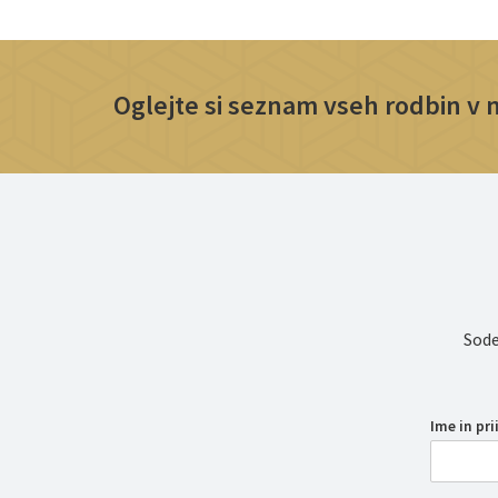
Oglejte si seznam vseh rodbin v na
Sode
Ime in pr