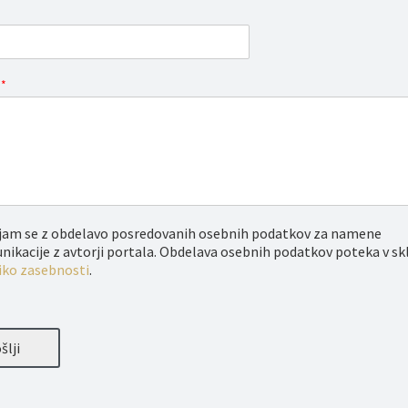
o
*
njam se z obdelavo posredovanih osebnih podatkov za namene
ikacije z avtorji portala. Obdelava osebnih podatkov poteka v sk
iko zasebnosti
.
šlji